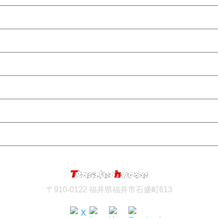
お客様導入事例
総合サポート
選ばれる理由
会社概要
TELお問い合わせ
フォームお問い合わせ
〒910-0122 福井県福井市石盛町613