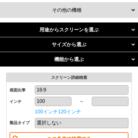
その他の機種
マグネットスクリーン
用途からスクリーンを選ぶ
個人での利用
リア投影スクリーン
サイズから選ぶ
リビングホームシアター
50
60
70
80
機能から選ぶ
リア透過フィルム
インチ
インチ
インチ
インチ
4K・フルハイビジョン
専用室ホームシアター
スクリーン詳細検索
超短焦点・短焦点
関連商品
90
100
110
120
インチ
インチ
インチ
インチ
明るい部屋に強い
画面比率
法人での利用
～
インチ
130
140
150
160
小会議室（10〜20人）
インチ
インチ
インチ
インチ
100インチ
120インチ
中会議室（20〜50人）
製品タイプ
170
180
190
200
インチ
インチ
インチ
インチ
大会議室（50〜100人）