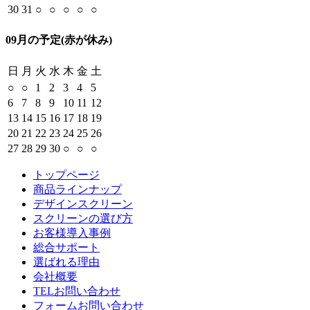
30
31
○
○
○
○
○
09月の予定
(赤が休み)
日
月
火
水
木
金
土
○
○
1
2
3
4
5
6
7
8
9
10
11
12
13
14
15
16
17
18
19
20
21
22
23
24
25
26
27
28
29
30
○
○
○
トップページ
商品ラインナップ
デザインスクリーン
スクリーンの選び方
お客様導入事例
総合サポート
選ばれる理由
会社概要
TELお問い合わせ
フォームお問い合わせ