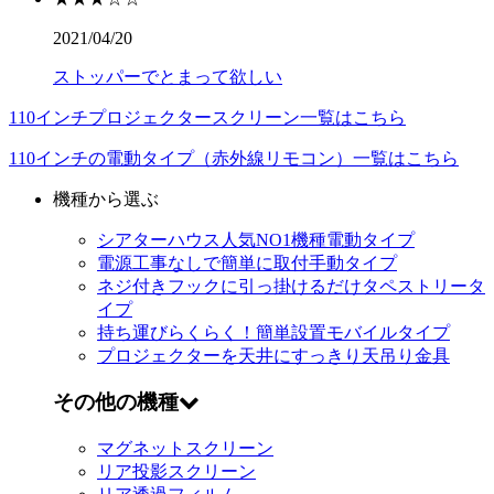
2021/04/20
ストッパーでとまって欲しい
110インチプロジェクタースクリーン一覧はこちら
110インチの電動タイプ（赤外線リモコン）一覧はこちら
機種から選ぶ
シアターハウス人気NO1機種
電動タイプ
電源工事なしで簡単に取付
手動タイプ
ネジ付きフックに引っ掛けるだけ
タペストリータ
イプ
持ち運びらくらく！簡単設置
モバイルタイプ
プロジェクターを天井にすっきり
天吊り金具
その他の機種
マグネットスクリーン
リア投影スクリーン