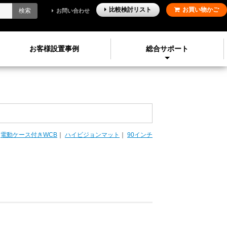
比較検討
リスト
お買い物かご
検索
お問い合わせ
お客様設置事例
総合サポート
｜
電動ケース付きWCB
｜
ハイビジョンマット
｜
90インチ