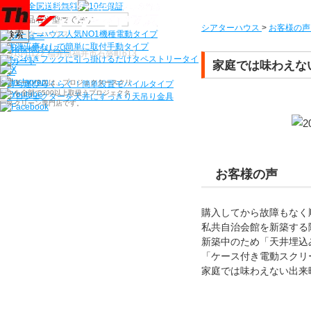
機種から選ぶ
シアターハウス
>
お客様の声
検索
シアターハウス人気NO1機種
電動タイプ
電源工事なしで簡単に取付
手動タイプ
〒910-0122 福井県福井市石盛町613
ネジ付きフックに引っ掛けるだけ
タペストリータイ
家庭では味わえな
プ
シアターハウスは、プロジェクタースクリ
持ち運びらくらく！簡単設置
モバイルタイプ
ーンを全部で500以上取扱うプロジェクタ
プロジェクターを天井にすっきり
天吊り金具
ースクリーン専門店です。
お客様の声
購入してから故障もなく
私共自治会館を新築する
新築中のため「天井埋込
「ケース付き電動スクリ
家庭では味わえない出来