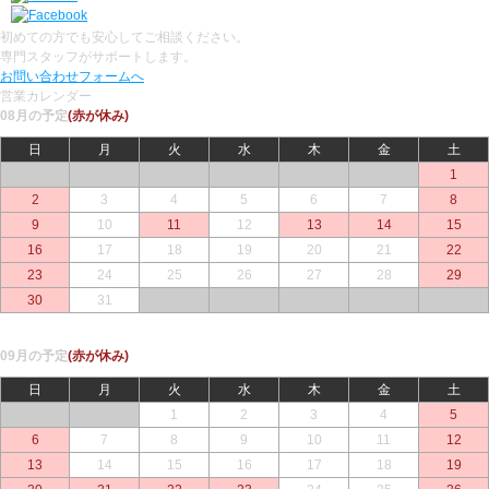
初めての方でも安心してご相談ください。
専門スタッフがサポートします。
お問い合わせフォームへ
営業カレンダー
08月の予定
(赤が休み)
日
月
火
水
木
金
土
○
○
○
○
○
○
1
2
3
4
5
6
7
8
9
10
11
12
13
14
15
16
17
18
19
20
21
22
23
24
25
26
27
28
29
30
31
○
○
○
○
○
09月の予定
(赤が休み)
日
月
火
水
木
金
土
○
○
1
2
3
4
5
6
7
8
9
10
11
12
13
14
15
16
17
18
19