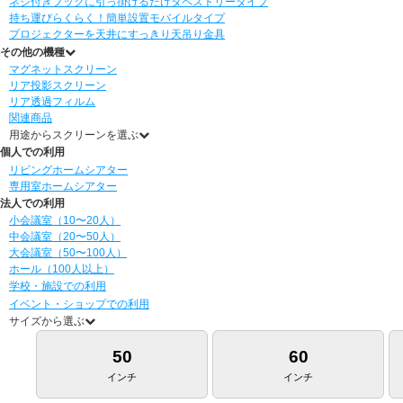
ネジ付きフックに引っ掛けるだけ
タペストリータイプ
持ち運びらくらく！簡単設置
モバイルタイプ
プロジェクターを天井にすっきり
天吊り金具
その他の機種
マグネットスクリーン
リア投影スクリーン
リア透過フィルム
関連商品
用途からスクリーンを選ぶ
個人での利用
リビングホームシアター
専用室ホームシアター
法人での利用
小会議室（10〜20人）
中会議室（20〜50人）
大会議室（50〜100人）
ホール（100人以上）
学校・施設での利用
イベント・ショップでの利用
サイズから選ぶ
50
60
インチ
インチ