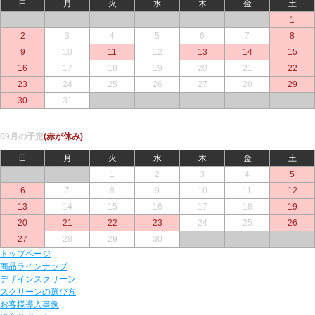
日
月
火
水
木
金
土
○
○
○
○
○
○
1
2
3
4
5
6
7
8
9
10
11
12
13
14
15
16
17
18
19
20
21
22
23
24
25
26
27
28
29
30
31
○
○
○
○
○
09月の予定
(赤が休み)
日
月
火
水
木
金
土
○
○
1
2
3
4
5
6
7
8
9
10
11
12
13
14
15
16
17
18
19
20
21
22
23
24
25
26
27
28
29
30
○
○
○
トップページ
商品ラインナップ
デザインスクリーン
スクリーンの選び方
お客様導入事例