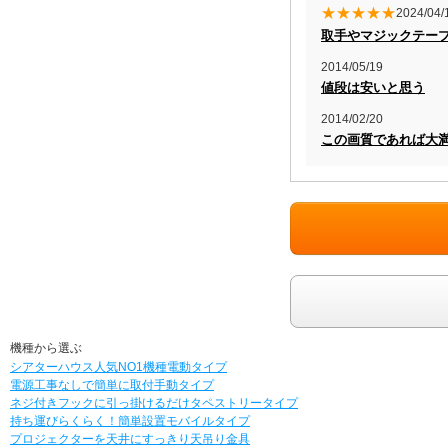
★★★★★
2024/04/
取手やマジックテー
2014/05/19
値段は安いと思う
2014/02/20
この画質であれば大
機種から選ぶ
シアターハウス人気NO1機種
電動タイプ
電源工事なしで簡単に取付
手動タイプ
ネジ付きフックに引っ掛けるだけ
タペストリータイプ
持ち運びらくらく！簡単設置
モバイルタイプ
プロジェクターを天井にすっきり
天吊り金具