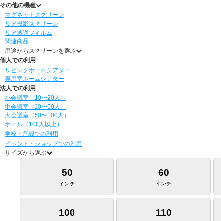
その他の機種
マグネットスクリーン
リア投影スクリーン
リア透過フィルム
関連商品
用途からスクリーンを選ぶ
個人での利用
リビングホームシアター
専用室ホームシアター
法人での利用
小会議室（10〜20人）
中会議室（20〜50人）
大会議室（50〜100人）
ホール（100人以上）
学校・施設での利用
イベント・ショップでの利用
サイズから選ぶ
50
60
インチ
インチ
100
110