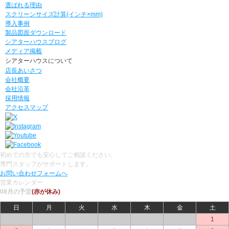
選ばれる理由
スクリーンサイズ計算(インチ×mm)
導入事例
製品図面ダウンロード
シアターハウスブログ
メディア掲載
シアターハウスについて
店長あいさつ
会社概要
会社沿革
採用情報
アクセスマップ
初めての方でも安心してご相談ください。
専門スタッフがサポートします。
お問い合わせフォームへ
営業カレンダー
08月の予定
(赤が休み)
日
月
火
水
木
金
土
○
○
○
○
○
○
1