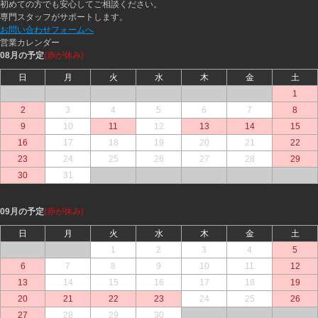
初めての方でも安心してご相談ください。
専門スタッフがサポートします。
お問い合わせフォームへ
営業カレンダー
08月の予定
(赤が休み)
日
月
火
水
木
金
土
○
○
○
○
○
○
1
2
3
4
5
6
7
8
9
10
11
12
13
14
15
16
17
18
19
20
21
22
23
24
25
26
27
28
29
30
31
○
○
○
○
○
09月の予定
(赤が休み)
日
月
火
水
木
金
土
○
○
1
2
3
4
5
6
7
8
9
10
11
12
13
14
15
16
17
18
19
20
21
22
23
24
25
26
27
28
29
30
○
○
○