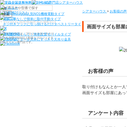
機種から選ぶ
シアターハウス
>
お客様の声
検索
シアターハウス人気NO1機種
電動タイプ
電源工事なしで簡単に取付
手動タイプ
〒910-0122 福井県福井市石盛町613
ネジ付きフックに引っ掛けるだけ
タペストリータイ
画面サイズも部屋
プ
シアターハウスは、プロジェクタースクリ
持ち運びらくらく！簡単設置
モバイルタイプ
ーンを全部で500以上取扱うプロジェクタ
プロジェクターを天井にすっきり
天吊り金具
ースクリーン専門店です。
お客様の声
取り付けもなんとか一人
画面サイズも部屋にあっ
アンケート内容