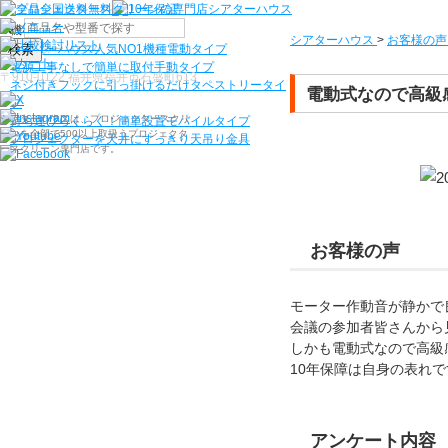
機種から選ぶ
シアターハウス
>
お客様の声
検索
シアターハウス人気NO1機種
電動タイプ
電源工事なしで簡単に取付
手動タイプ
〒910-0122 福井県福井市石盛町613
ネジ付きフックに引っ掛けるだけ
タペストリータイ
電動式なので高級
プ
シアターハウスは、プロジェクタースクリ
持ち運びらくらく！簡単設置
モバイルタイプ
ーンを全部で500以上取扱うプロジェクタ
プロジェクターを天井にすっきり
天吊り金具
ースクリーン専門店です。
お客様の声
モーター作動音が静かで
会議の参加者皆さんから
しかも電動式なので高級
10年保障は自身の表れ
アンケート内容