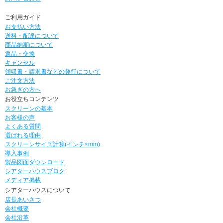
ご利用ガイド
お支払い方法
送料・配達について
商品納期について
返品・交換
キャンセル
領収書・請求書などの発行について
ご注文方法
お急ぎの方へ
お役立ちコンテンツ
スクリーンの基本
お客様の声
よくある質問
選ばれる理由
スクリーンサイズ計算(インチ×mm)
導入事例
製品図面ダウンロード
シアターハウスブログ
メディア掲載
シアターハウスについて
店長あいさつ
会社概要
会社沿革