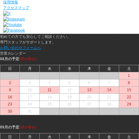
採用情報
アクセスマップ
初めての方でも安心してご相談ください。
専門スタッフがサポートします。
お問い合わせフォームへ
営業カレンダー
08月の予定
(赤が休み)
日
月
火
水
木
金
土
○
○
○
○
○
○
1
2
3
4
5
6
7
8
9
10
11
12
13
14
15
16
17
18
19
20
21
22
23
24
25
26
27
28
29
30
31
○
○
○
○
○
09月の予定
(赤が休み)
日
月
火
水
木
金
土