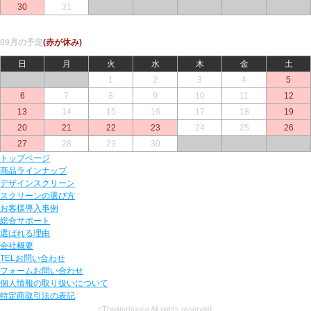
30
31
○
○
○
○
○
09月の予定
(赤が休み)
日
月
火
水
木
金
土
○
○
1
2
3
4
5
6
7
8
9
10
11
12
13
14
15
16
17
18
19
20
21
22
23
24
25
26
27
28
29
30
○
○
○
トップページ
商品ラインナップ
デザインスクリーン
スクリーンの選び方
お客様導入事例
総合サポート
選ばれる理由
会社概要
TELお問い合わせ
フォームお問い合わせ
個人情報の取り扱いについて
特定商取引法の表記
cTheaterhouse All rights reserved.