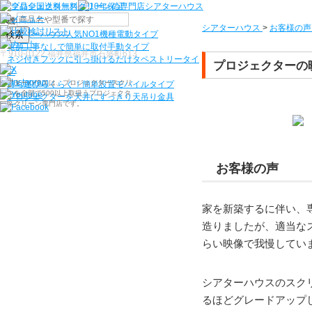
機種から選ぶ
シアターハウス
>
お客様の声
検索
シアターハウス人気NO1機種
電動タイプ
電源工事なしで簡単に取付
手動タイプ
〒910-0122 福井県福井市石盛町613
ネジ付きフックに引っ掛けるだけ
タペストリータイ
プロジェクターの
プ
シアターハウスは、プロジェクタースクリ
持ち運びらくらく！簡単設置
モバイルタイプ
ーンを全部で500以上取扱うプロジェクタ
プロジェクターを天井にすっきり
天吊り金具
ースクリーン専門店です。
お客様の声
家を新築するに伴い、
造りましたが、適当な
らい映像で我慢してい
シアターハウスのスク
るほどグレードアップ