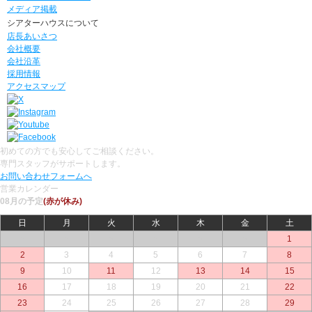
メディア掲載
シアターハウスについて
店長あいさつ
会社概要
会社沿革
採用情報
アクセスマップ
初めての方でも安心してご相談ください。
専門スタッフがサポートします。
お問い合わせフォームへ
営業カレンダー
08月の予定
(赤が休み)
日
月
火
水
木
金
土
○
○
○
○
○
○
1
2
3
4
5
6
7
8
9
10
11
12
13
14
15
16
17
18
19
20
21
22
23
24
25
26
27
28
29