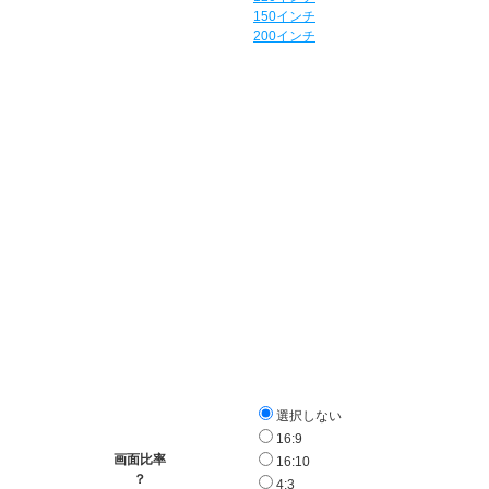
150インチ
200インチ
選択しない
16:9
画面比率
16:10
？
4:3