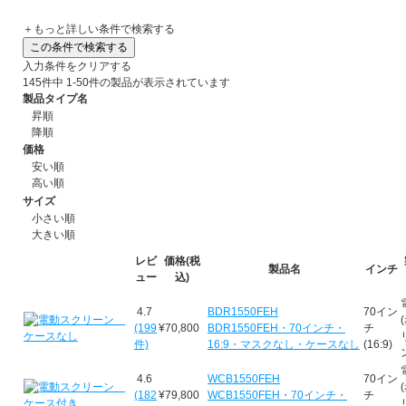
＋もっと詳しい条件で検索する
入力条件を
クリアする
145
件中
1-50
件の製品が表示されています
製品タイプ名
昇順
降順
価格
安い順
高い順
サイズ
小さい順
大きい順
レビ
価格(税
製品名
インチ
ュー
込)
4.7
BDR1550FEH
70イン
(199
¥70,800
BDR1550FEH・70インチ・
チ
件)
16:9・マスクなし・ケースなし
(16:9)
4.6
WCB1550FEH
70イン
(182
¥79,800
WCB1550FEH・70インチ・
チ