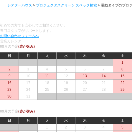
シアターハウス
>
プロジェクタスクリーン スペック検索
> 電動タイプのプロ
初めての方でも安心してご相談ください。
専門スタッフがサポートします。
お問い合わせフォームへ
営業カレンダー
08月の予定
(赤が休み)
日
月
火
水
木
金
土
○
○
○
○
○
○
1
2
3
4
5
6
7
8
9
10
11
12
13
14
15
16
17
18
19
20
21
22
23
24
25
26
27
28
29
30
31
○
○
○
○
○
09月の予定
(赤が休み)
日
月
火
水
木
金
土
○
○
1
2
3
4
5