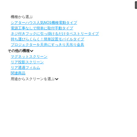
機種から選ぶ
シアターハウス人気NO1機種
電動タイプ
電源工事なしで簡単に取付
手動タイプ
ネジ付きフックに引っ掛けるだけ
タペストリータイプ
持ち運びらくらく！簡単設置
モバイルタイプ
プロジェクターを天井にすっきり
天吊り金具
その他の機種
マグネットスクリーン
リア投影スクリーン
リア透過フィルム
関連商品
用途からスクリーンを選ぶ