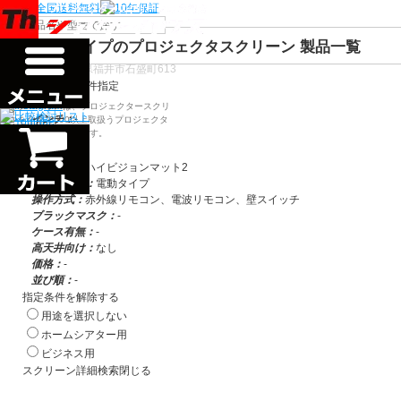
検索
電動タイプのプロジェクタスクリーン 製品一覧
〒910-0122 福井県福井市石盛町613
スクリーン条件指定
絞り込み条件
シアターハウスは、プロジェクタースクリ
インチ：
-
ーンを全部で500以上取扱うプロジェクタ
ースクリーン専門店です。
製品幅：
-
画面比率：
-
生地種類：
ハイビジョンマット2
製品タイプ：
電動タイプ
操作方式：
赤外線リモコン、電波リモコン、壁スイッチ
ブラックマスク：
-
ケース有無：
-
高天井向け：
なし
価格：
-
並び順：
-
指定条件を解除する
用途を選択しない
ホームシアター用
ビジネス用
スクリーン詳細検索
閉じる