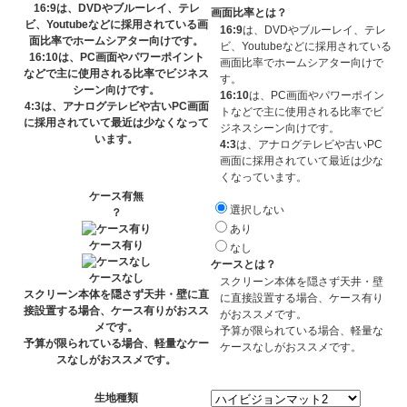
16:9
は、DVDやブルーレイ、テレ
画面比率とは？
ビ、Youtubeなどに採用されている画
16:9
は、DVDやブルーレイ、テレ
面比率でホームシアター向けです。
ビ、Youtubeなどに採用されている
16:10
は、PC画面やパワーポイント
画面比率でホームシアター向けで
などで主に使用される比率でビジネス
す。
シーン向けです。
16:10
は、PC画面やパワーポイン
4:3
は、アナログテレビや古いPC画面
トなどで主に使用される比率でビ
に採用されていて最近は少なくなって
ジネスシーン向けです。
います。
4:3
は、アナログテレビや古いPC
画面に採用されていて最近は少な
くなっています。
ケース有無
選択しない
？
あり
ケース有り
なし
ケースとは？
ケースなし
スクリーン本体を隠さず天井・壁
スクリーン本体を隠さず天井・壁に直
に直接設置する場合、ケース有り
接設置する場合、ケース有りがおスス
がおススメです。
メです。
予算が限られている場合、軽量な
予算が限られている場合、軽量なケー
ケースなしがおススメです。
スなしがおススメです。
生地種類