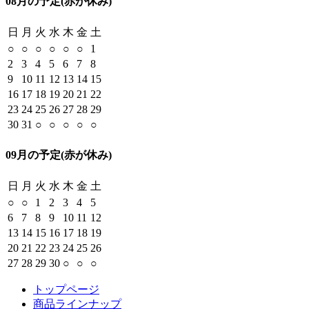
08月の予定
(赤が休み)
日
月
火
水
木
金
土
○
○
○
○
○
○
1
2
3
4
5
6
7
8
9
10
11
12
13
14
15
16
17
18
19
20
21
22
23
24
25
26
27
28
29
30
31
○
○
○
○
○
09月の予定
(赤が休み)
日
月
火
水
木
金
土
○
○
1
2
3
4
5
6
7
8
9
10
11
12
13
14
15
16
17
18
19
20
21
22
23
24
25
26
27
28
29
30
○
○
○
トップページ
商品ラインナップ