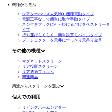
機種から選ぶ
シアターハウス人気NO1機種
電動タイプ
電源工事なしで簡単に取付
手動タイプ
ネジ付きフックに引っ掛けるだけ
タペストリータ
イプ
持ち運びらくらく！簡単設置
モバイルタイプ
プロジェクターを天井にすっきり
天吊り金具
その他の機種
マグネットスクリーン
リア投影スクリーン
リア透過フィルム
関連商品
用途からスクリーンを選ぶ
個人での利用
リビングホームシアター