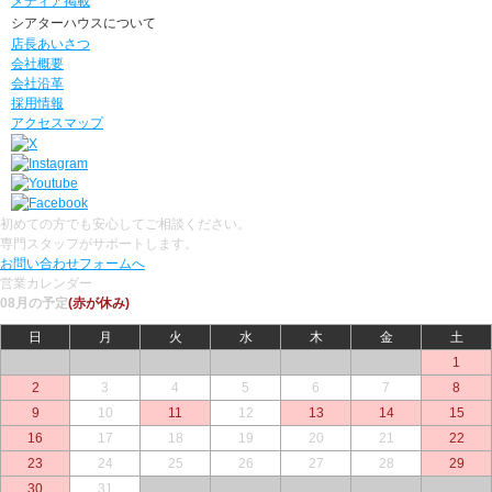
メディア掲載
シアターハウスについて
店長あいさつ
会社概要
会社沿革
採用情報
アクセスマップ
初めての方でも安心してご相談ください。
専門スタッフがサポートします。
お問い合わせフォームへ
営業カレンダー
08月の予定
(赤が休み)
日
月
火
水
木
金
土
○
○
○
○
○
○
1
2
3
4
5
6
7
8
9
10
11
12
13
14
15
16
17
18
19
20
21
22
23
24
25
26
27
28
29
30
31
○
○
○
○
○