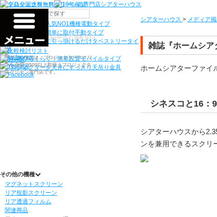
機種から選ぶ
シアターハウス
>
メディア掲
検索
シアターハウス人気NO1機種
電動タイプ
電源工事なしで簡単に取付
手動タイプ
〒910-0122 福井県福井市石盛町613
ネジ付きフックに引っ掛けるだけ
タペストリータイ
雑誌『ホームシアタ
プ
シアターハウスは、プロジェクタースクリ
持ち運びらくらく！簡単設置
モバイルタイプ
ーンを全部で500以上取扱うプロジェクタ
ホームシアターファイル
プロジェクターを天井にすっきり
天吊り金具
ースクリーン専門店です。
シネスコと16：
シアターハウスから2.
ンを兼用できるスクリ
その他の機種
マグネットスクリーン
リア投影スクリーン
リア透過フィルム
関連商品