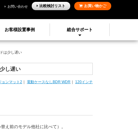
比較検討
リスト
お買い物かご
お問い合わせ
お客様設置事例
総合サポート
ドは少し遅い
少し遅い
ジョンマット2
｜
電動ケースなしBDR WDR
｜
120インチ
い替え前のモデル他社に比べて）。