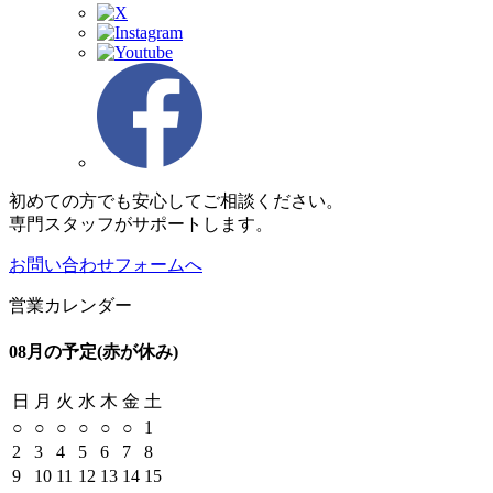
初めての方でも安心してご相談ください。
専門スタッフがサポートします。
お問い合わせフォームへ
営業カレンダー
08月の予定
(赤が休み)
日
月
火
水
木
金
土
○
○
○
○
○
○
1
2
3
4
5
6
7
8
9
10
11
12
13
14
15