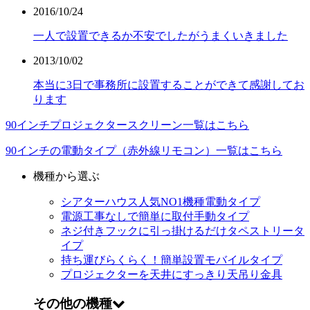
2016/10/24
一人で設置できるか不安でしたがうまくいきました
2013/10/02
本当に3日で事務所に設置することができて感謝してお
ります
90インチプロジェクタースクリーン一覧はこちら
90インチの電動タイプ（赤外線リモコン）一覧はこちら
機種から選ぶ
シアターハウス人気NO1機種
電動タイプ
電源工事なしで簡単に取付
手動タイプ
ネジ付きフックに引っ掛けるだけ
タペストリータ
イプ
持ち運びらくらく！簡単設置
モバイルタイプ
プロジェクターを天井にすっきり
天吊り金具
その他の機種