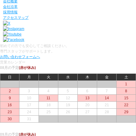
会社概要
会社沿革
採用情報
アクセスマップ
初めての方でも安心してご相談ください。
専門スタッフがサポートします。
お問い合わせフォームへ
営業カレンダー
08月の予定
(赤が休み)
日
月
火
水
木
金
土
○
○
○
○
○
○
1
2
3
4
5
6
7
8
9
10
11
12
13
14
15
16
17
18
19
20
21
22
23
24
25
26
27
28
29
30
31
○
○
○
○
○
09月の予定
(赤が休み)