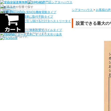
機種から選ぶ
シアターハウス
>
お客様の声
検索
シアターハウス人気NO1機種
電動タイプ
電源工事なしで簡単に取付
手動タイプ
〒910-0122 福井県福井市石盛町613
ネジ付きフックに引っ掛けるだけ
タペストリータイ
設置できる最大の
プ
シアターハウスは、プロジェクタースクリ
持ち運びらくらく！簡単設置
モバイルタイプ
ーンを全部で500以上取扱うプロジェクタ
プロジェクターを天井にすっきり
天吊り金具
ースクリーン専門店です。