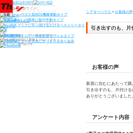
機種から選ぶ
シアターハウス
>
お客様の声
検索
シアターハウス人気NO1機種
電動タイプ
電源工事なしで簡単に取付
手動タイプ
〒910-0122 福井県福井市石盛町613
ネジ付きフックに引っ掛けるだけ
タペストリータイ
引き出すのも、片
プ
シアターハウスは、プロジェクタースクリ
持ち運びらくらく！簡単設置
モバイルタイプ
ーンを全部で500以上取扱うプロジェクタ
プロジェクターを天井にすっきり
天吊り金具
ースクリーン専門店です。
お客様の声
新居に住むにあたって購
引き出すのも、片付ける
ありがとうございました
アンケート内容