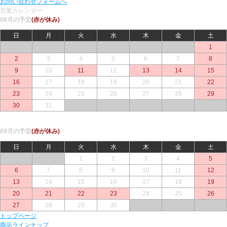
お問い合わせフォームへ
営業カレンダー
08月の予定
(赤が休み)
日
月
火
水
木
金
土
○
○
○
○
○
○
1
2
3
4
5
6
7
8
9
10
11
12
13
14
15
16
17
18
19
20
21
22
23
24
25
26
27
28
29
30
31
○
○
○
○
○
09月の予定
(赤が休み)
日
月
火
水
木
金
土
○
○
1
2
3
4
5
6
7
8
9
10
11
12
13
14
15
16
17
18
19
20
21
22
23
24
25
26
27
28
29
30
○
○
○
トップページ
商品ラインナップ