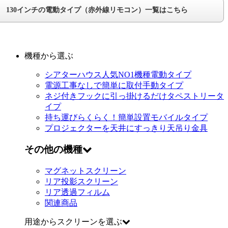
130インチの電動タイプ（赤外線リモコン）一覧はこちら
機種から選ぶ
シアターハウス人気NO1機種
電動タイプ
電源工事なしで簡単に取付
手動タイプ
ネジ付きフックに引っ掛けるだけ
タペストリータ
イプ
持ち運びらくらく！簡単設置
モバイルタイプ
プロジェクターを天井にすっきり
天吊り金具
その他の機種
マグネットスクリーン
リア投影スクリーン
リア透過フィルム
関連商品
用途からスクリーンを選ぶ