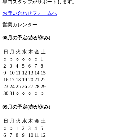
専門スタッフがサポートします。
お問い合わせフォームへ
営業カレンダー
08月の予定
(赤が休み)
日
月
火
水
木
金
土
○
○
○
○
○
○
1
2
3
4
5
6
7
8
9
10
11
12
13
14
15
16
17
18
19
20
21
22
23
24
25
26
27
28
29
30
31
○
○
○
○
○
09月の予定
(赤が休み)
日
月
火
水
木
金
土
○
○
1
2
3
4
5
6
7
8
9
10
11
12