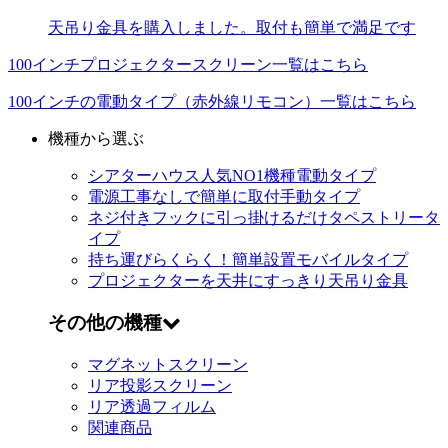
天吊り金具を購入しました。取付も簡単で満足です
100インチプロジェクタースクリーン一覧はこちら
100インチの電動タイプ（赤外線リモコン）一覧はこちら
機種から選ぶ
シアターハウス人気NO1機種
電動タイプ
電源工事なしで簡単に取付
手動タイプ
ネジ付きフックに引っ掛けるだけ
タペストリータ
イプ
持ち運びらくらく！簡単設置
モバイルタイプ
プロジェクターを天井にすっきり
天吊り金具
その他の機種
マグネットスクリーン
リア投影スクリーン
リア透過フィルム
関連商品