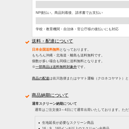
NP後払い。商品到着後、請求書でお支払い
学校・教育機関・自治体・官公庁様の後払いにも対応
送料・配達について
日本全国送料無料
となっております。
もちろん沖縄・北海道・離島も送料無料です。
個数が多い場合も同様に送料無料となります。
※
一部商品は送料無料対象外
です。
商品の配達
は佐川急便またはヤマト運輸（クロネコヤマト）と
商品納期について
通常スクリーン納期について
通常はご注文後3～4日にて通常出荷いたしております。ただ
生地延長が必要なスクリーン商品
16：9 160インチ以上のスクリーン全商品