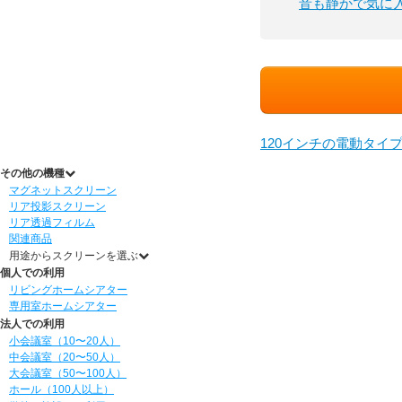
音も静かで気に
120インチの電動タイ
その他の機種
マグネットスクリーン
リア投影スクリーン
リア透過フィルム
関連商品
用途からスクリーンを選ぶ
個人での利用
リビングホームシアター
専用室ホームシアター
法人での利用
小会議室（10〜20人）
中会議室（20〜50人）
大会議室（50〜100人）
ホール（100人以上）