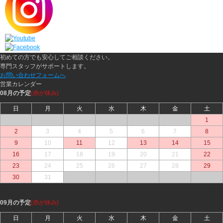
初めての方でも安心してご相談ください。
専門スタッフがサポートします。
お問い合わせフォームへ
営業カレンダー
08月の予定
(赤が休み)
日
月
火
水
木
金
土
○
○
○
○
○
○
1
2
3
4
5
6
7
8
9
10
11
12
13
14
15
16
17
18
19
20
21
22
23
24
25
26
27
28
29
30
31
○
○
○
○
○
09月の予定
(赤が休み)
日
月
火
水
木
金
土