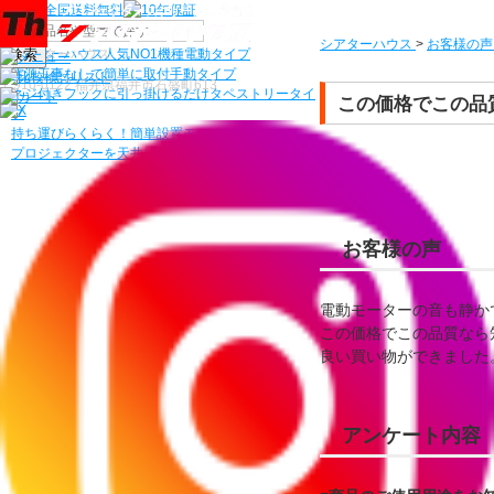
機種から選ぶ
シアターハウス
>
お客様の声
検索
シアターハウス人気NO1機種
電動タイプ
電源工事なしで簡単に取付
手動タイプ
〒910-0122 福井県福井市石盛町613
ネジ付きフックに引っ掛けるだけ
タペストリータイ
この価格でこの品
プ
持ち運びらくらく！簡単設置
モバイルタイプ
プロジェクターを天井にすっきり
天吊り金具
お客様の声
電動モーターの音も静か
この価格でこの品質なら
良い買い物ができました
アンケート内容