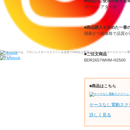
■商品のご使用用途をお
ホームシアター用
■商品購入を決めた一番
国産かつ低価格で品質が
シアターハウスは、プロジェクタースクリーンを全部で500以上取扱うプロジェクタースクリーン専
■ご注文商品
門店です。
BDR2657WHM-H2500
■商品はこちら
ケースなし電動スク
詳しく見る