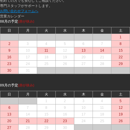
初めての方でも安心してご相談ください。
専門スタッフがサポートします。
お問い合わせフォームへ
営業カレンダー
08月の予定
(赤が休み)
日
月
火
水
木
金
土
○
○
○
○
○
○
1
2
3
4
5
6
7
8
9
10
11
12
13
14
15
16
17
18
19
20
21
22
23
24
25
26
27
28
29
30
31
○
○
○
○
○
09月の予定
(赤が休み)
日
月
火
水
木
金
土
○
○
1
2
3
4
5
6
7
8
9
10
11
12
13
14
15
16
17
18
19
20
21
22
23
24
25
26
27
28
29
30
○
○
○