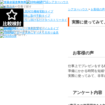
機種から選ぶ
シアターハウス
>
お客様の声
検索
シアターハウス人気NO1機種
電動タイプ
電源工事なしで簡単に取付
手動タイプ
〒910-0122 福井県福井市石盛町613
ネジ付きフックに引っ掛けるだけ
タペストリータイ
実際に使ってみて
プ
シアターハウスは、プロジェクタースクリ
持ち運びらくらく！簡単設置
モバイルタイプ
ーンを全部で500以上取扱うプロジェクタ
プロジェクターを天井にすっきり
天吊り金具
ースクリーン専門店です。
お客様の声
仕事上でプレゼンをする
準備にかかる時間を短縮
実際に使ってみて、非常
アンケート内容