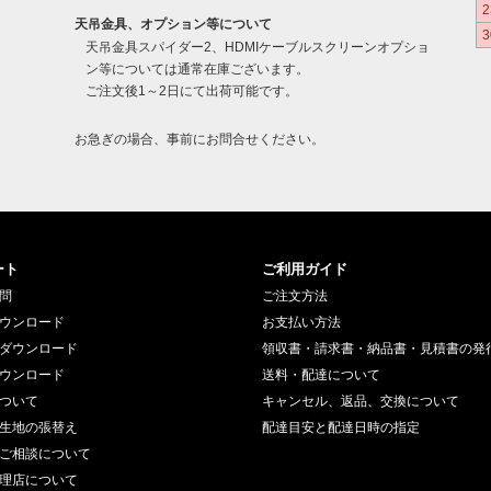
2
天吊金具、オプション等について
3
天吊金具スパイダー2、HDMIケーブルスクリーンオプショ
ン等については通常在庫ございます。
ご注文後1～2日にて出荷可能です。
お急ぎの場合、事前にお問合せください。
ート
ご利用ガイド
問
ご注文方法
ウンロード
お支払い方法
ダウンロード
領収書・請求書・納品書・見積書の発
ウンロード
送料・配達について
ついて
キャンセル、返品、交換について
生地の張替え
配達目安と配達日時の指定
ご相談について
理店について