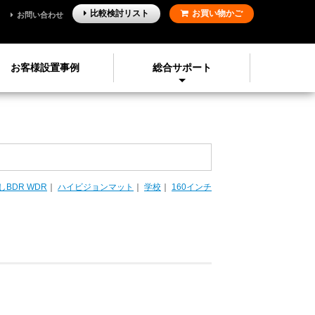
比較検討
リスト
お買い物かご
お問い合わせ
お客様設置事例
総合サポート
BDR WDR
｜
ハイビジョンマット
｜
学校
｜
160インチ