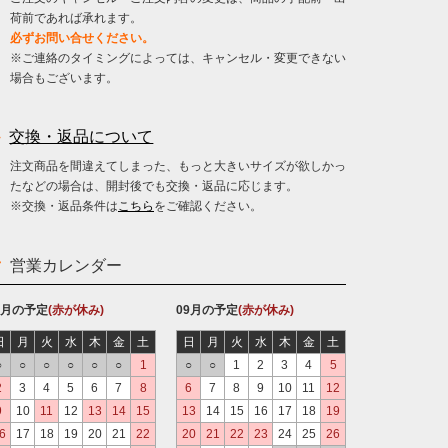
荷前であれば承れます。
必ずお問い合せください。
※ご連絡のタイミングによっては、キャンセル・変更できない
場合もございます。
交換・返品について
注文商品を間違えてしまった、もっと大きいサイズが欲しかっ
たなどの場合は、開封後でも交換・返品に応じます。
※交換・返品条件は
こちら
をご確認ください。
営業カレンダー
8月の予定
(赤が休み)
09月の予定
(赤が休み)
日
月
火
水
木
金
土
日
月
火
水
木
金
土
○
○
○
○
○
○
1
○
○
1
2
3
4
5
2
3
4
5
6
7
8
6
7
8
9
10
11
12
9
10
11
12
13
14
15
13
14
15
16
17
18
19
6
17
18
19
20
21
22
20
21
22
23
24
25
26