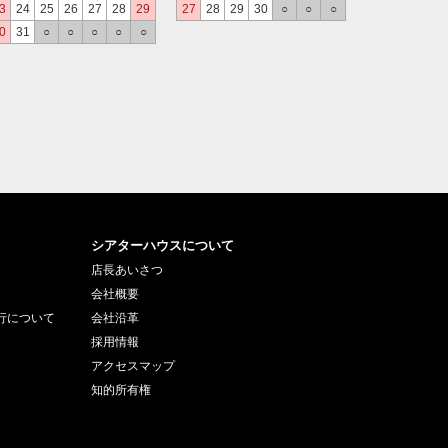
3
24
25
26
27
28
29
27
28
29
30
○
○
○
0
31
○
○
○
○
○
シアターハウスについて
店長あいさつ
会社概要
行について
会社沿革
採用情報
アクセスマップ
知的所有権