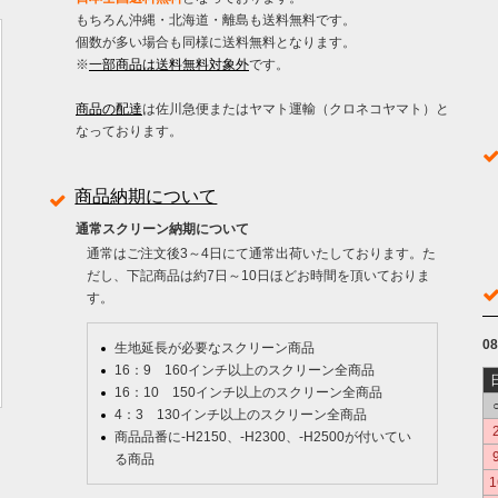
もちろん沖縄・北海道・離島も送料無料です。
個数が多い場合も同様に送料無料となります。
※
一部商品は送料無料対象外
です。
商品の配達
は佐川急便またはヤマト運輸（クロネコヤマト）と
なっております。
商品納期について
通常スクリーン納期について
通常はご注文後3～4日にて通常出荷いたしております。た
だし、下記商品は約7日～10日ほどお時間を頂いておりま
す。
0
生地延長が必要なスクリーン商品
16：9 160インチ以上のスクリーン全商品
16：10 150インチ以上のスクリーン全商品
4：3 130インチ以上のスクリーン全商品
商品品番に-H2150、-H2300、-H2500が付いてい
る商品
1