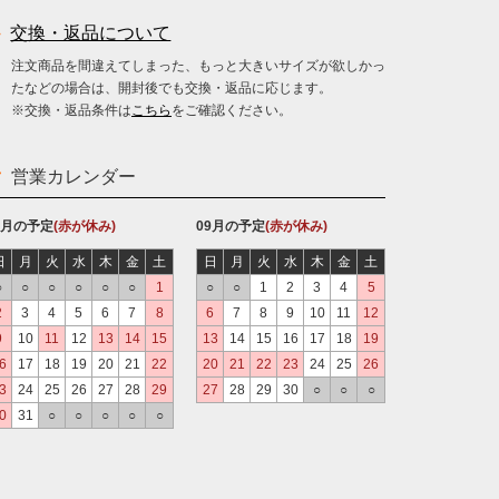
交換・返品について
注文商品を間違えてしまった、もっと大きいサイズが欲しかっ
たなどの場合は、開封後でも交換・返品に応じます。
※交換・返品条件は
こちら
をご確認ください。
営業カレンダー
8月の予定
(赤が休み)
09月の予定
(赤が休み)
日
月
火
水
木
金
土
日
月
火
水
木
金
土
○
○
○
○
○
○
1
○
○
1
2
3
4
5
2
3
4
5
6
7
8
6
7
8
9
10
11
12
9
10
11
12
13
14
15
13
14
15
16
17
18
19
6
17
18
19
20
21
22
20
21
22
23
24
25
26
3
24
25
26
27
28
29
27
28
29
30
○
○
○
0
31
○
○
○
○
○