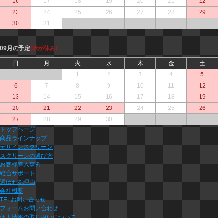
16
17
18
19
20
21
22
23
24
25
26
27
28
29
30
31
○
○
○
○
○
09月の予定
(赤が休み)
日
月
火
水
木
金
土
○
○
1
2
3
4
5
6
7
8
9
10
11
12
13
14
15
16
17
18
19
20
21
22
23
24
25
26
27
28
29
30
○
○
○
トップページ
商品ラインナップ
デザインスクリーン
スクリーンの選び方
お客様導入事例
総合サポート
選ばれる理由
会社概要
TELお問い合わせ
フォームお問い合わせ
個人情報の取り扱いについて