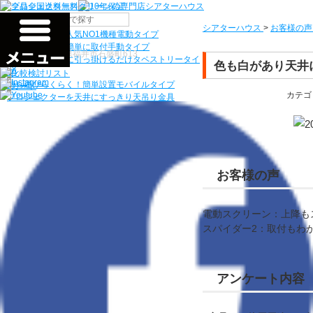
機種から選ぶ
シアターハウス
>
お客様の声
検索
シアターハウス人気NO1機種
電動タイプ
電源工事なしで簡単に取付
手動タイプ
〒910-0122 福井県福井市石盛町613
ネジ付きフックに引っ掛けるだけ
タペストリータイ
色も白があり天井
プ
持ち運びらくらく！簡単設置
モバイルタイプ
カテゴ
プロジェクターを天井にすっきり
天吊り金具
お客様の声
電動スクリーン：上降も
スパイダー2：取付もわ
アンケート内容