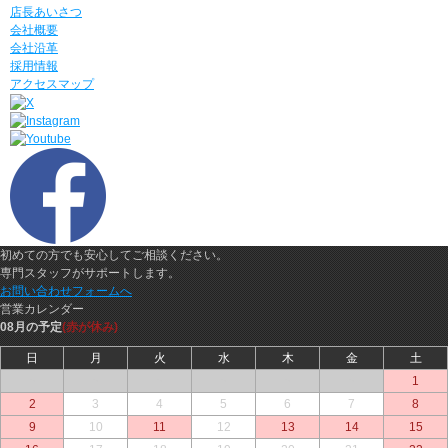
店長あいさつ
会社概要
会社沿革
採用情報
アクセスマップ
初めての方でも安心してご相談ください。
専門スタッフがサポートします。
お問い合わせフォームへ
営業カレンダー
08月の予定
(赤が休み)
日
月
火
水
木
金
土
○
○
○
○
○
○
1
2
3
4
5
6
7
8
9
10
11
12
13
14
15