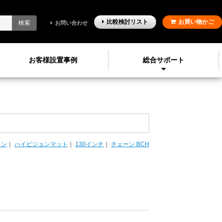
比較検討
リスト
お買い物かご
検索
お問い合わせ
お客様設置事例
総合サポート
ョン
｜
ハイビジョンマット
｜
130インチ
｜
チェーン BCH