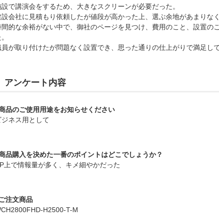
施設で講演会をするため、大きなスクリーンが必要だった。
建設会社に見積もり依頼したが値段が高かった上、選ぶ余地があまりな
時間的な余裕がない中で、御社のページを見つけ、費用のこと、設置の
た。
職員が取り付けたが問題なく設置でき、思った通りの仕上がりで満足し
アンケート内容
■商品のご使用用途をお知らせください
ビジネス用として
■商品購入を決めた一番のポイントはどこでしょうか？
HP上で情報量が多く、キメ細やかだった
■ご注文商品
CH2800FHD-H2500-T-M