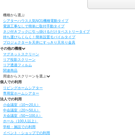
機種から選ぶ
シアターハウス人気NO1機種
電動タイプ
電源工事なしで簡単に取付
手動タイプ
ネジ付きフックに引っ掛けるだけ
タペストリータイプ
持ち運びらくらく！簡単設置
モバイルタイプ
プロジェクターを天井にすっきり
天吊り金具
その他の機種
マグネットスクリーン
リア投影スクリーン
リア透過フィルム
関連商品
用途からスクリーンを選ぶ
個人での利用
リビングホームシアター
専用室ホームシアター
法人での利用
小会議室（10〜20人）
中会議室（20〜50人）
大会議室（50〜100人）
ホール（100人以上）
学校・施設での利用
イベント・ショップでの利用