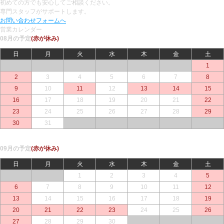
初めての方でも安心してご相談ください。
専門スタッフがサポートします。
お問い合わせフォームへ
営業カレンダー
08月の予定
(赤が休み)
日
月
火
水
木
金
土
○
○
○
○
○
○
1
2
3
4
5
6
7
8
9
10
11
12
13
14
15
16
17
18
19
20
21
22
23
24
25
26
27
28
29
30
31
○
○
○
○
○
09月の予定
(赤が休み)
日
月
火
水
木
金
土
○
○
1
2
3
4
5
6
7
8
9
10
11
12
13
14
15
16
17
18
19
20
21
22
23
24
25
26
27
28
29
30
○
○
○