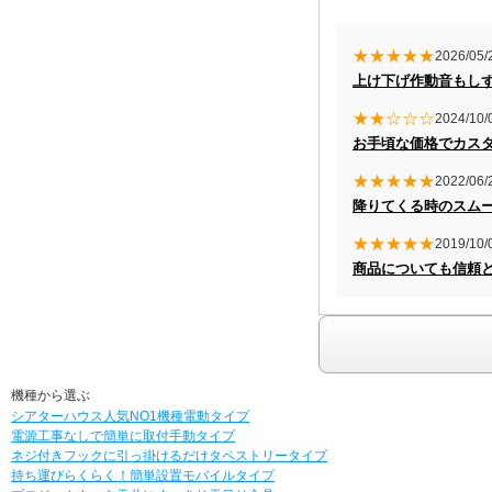
★★★★★
2026/05/
上け下げ作動音もし
★★☆☆☆
2024/10/
お手頃な価格でカス
★★★★★
2022/06/
降りてくる時のスム
★★★★★
2019/10/
商品についても信頼
機種から選ぶ
シアターハウス人気NO1機種
電動タイプ
電源工事なしで簡単に取付
手動タイプ
ネジ付きフックに引っ掛けるだけ
タペストリータイプ
持ち運びらくらく！簡単設置
モバイルタイプ