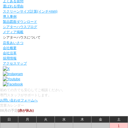
よくある質問
選ばれる理由
スクリーンサイズ計算(インチ×mm)
導入事例
製品図面ダウンロード
シアターハウスブログ
メディア掲載
シアターハウスについて
店長あいさつ
会社概要
会社沿革
採用情報
アクセスマップ
初めての方でも安心してご相談ください。
専門スタッフがサポートします。
お問い合わせフォームへ
営業カレンダー
08月の予定
(赤が休み)
日
月
火
水
木
金
土
○
○
○
○
○
○
1