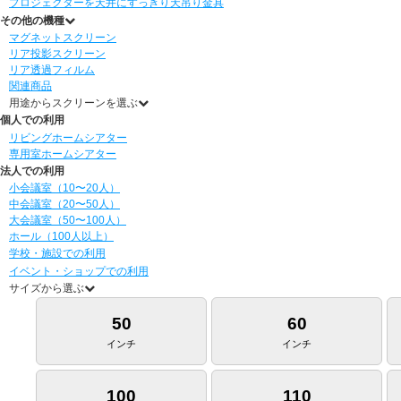
プロジェクターを天井にすっきり
天吊り金具
その他の機種
マグネットスクリーン
リア投影スクリーン
リア透過フィルム
関連商品
用途からスクリーンを選ぶ
個人での利用
リビングホームシアター
専用室ホームシアター
法人での利用
小会議室（10〜20人）
中会議室（20〜50人）
大会議室（50〜100人）
ホール（100人以上）
学校・施設での利用
イベント・ショップでの利用
サイズから選ぶ
50
60
インチ
インチ
100
110