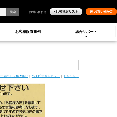
比較検討
リスト
お買い物かご
検索
お問い合わせ
お客様設置事例
総合サポート
ースなしBDR WDR
｜
ハイビジョンマット
｜
120インチ