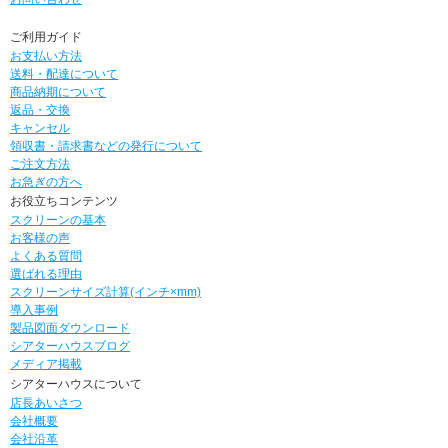
ご利用ガイド
お支払い方法
送料・配達について
商品納期について
返品・交換
キャンセル
領収書・請求書などの発行について
ご注文方法
お急ぎの方へ
お役立ちコンテンツ
スクリーンの基本
お客様の声
よくある質問
選ばれる理由
スクリーンサイズ計算(インチ×mm)
導入事例
製品図面ダウンロード
シアターハウスブログ
メディア掲載
シアターハウスについて
店長あいさつ
会社概要
会社沿革