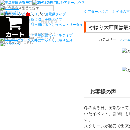
機種から選ぶ
シアターハウス
>
お客様の声
検索
シアターハウス人気NO1機種
電動タイプ
電源工事なしで簡単に取付
手動タイプ
〒910-0122 福井県福井市石盛町613
ネジ付きフックに引っ掛けるだけ
タペストリータイ
やはり大画面は最
プ
シアターハウスは、プロジェクタースクリ
持ち運びらくらく！簡単設置
モバイルタイプ
ーンを全部で500以上取扱うプロジェクタ
カテゴリー：
ホー
プロジェクターを天井にすっきり
天吊り金具
ースクリーン専門店です。
お客様の声
冬のある日、突然やって
いたイベント、新聞にも
す。
スクリーンが格安で出来