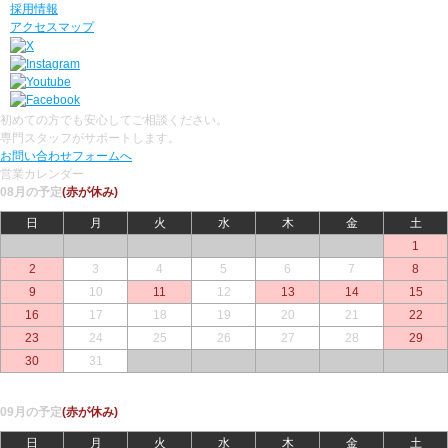
採用情報
アクセスマップ
初めての方でも安心してご相談ください。
専門スタッフがサポートします。
お問い合わせフォームへ
営業カレンダー
08月の予定
(赤が休み)
日
月
火
水
木
金
土
○
○
○
○
○
○
1
2
3
4
5
6
7
8
9
10
11
12
13
14
15
16
17
18
19
20
21
22
23
24
25
26
27
28
29
30
31
○
○
○
○
○
09月の予定
(赤が休み)
日
月
火
水
木
金
土