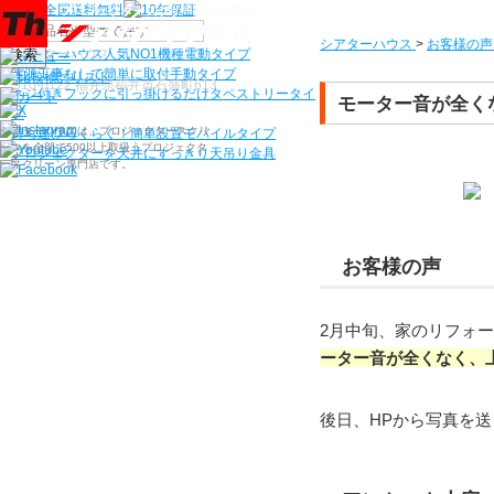
機種から選ぶ
シアターハウス
>
お客様の声
検索
シアターハウス人気NO1機種
電動タイプ
電源工事なしで簡単に取付
手動タイプ
〒910-0122 福井県福井市石盛町613
ネジ付きフックに引っ掛けるだけ
タペストリータイ
モーター音が全く
プ
シアターハウスは、プロジェクタースクリ
持ち運びらくらく！簡単設置
モバイルタイプ
ーンを全部で500以上取扱うプロジェクタ
プロジェクターを天井にすっきり
天吊り金具
ースクリーン専門店です。
お客様の声
2月中旬、家のリフォ
ーター音が全くなく、
後日、HPから写真を