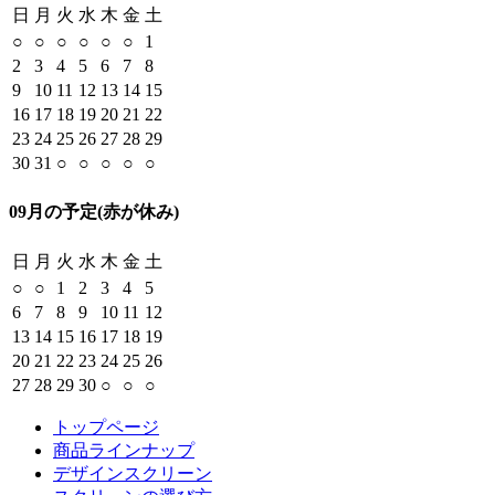
日
月
火
水
木
金
土
○
○
○
○
○
○
1
2
3
4
5
6
7
8
9
10
11
12
13
14
15
16
17
18
19
20
21
22
23
24
25
26
27
28
29
30
31
○
○
○
○
○
09月の予定
(赤が休み)
日
月
火
水
木
金
土
○
○
1
2
3
4
5
6
7
8
9
10
11
12
13
14
15
16
17
18
19
20
21
22
23
24
25
26
27
28
29
30
○
○
○
トップページ
商品ラインナップ
デザインスクリーン