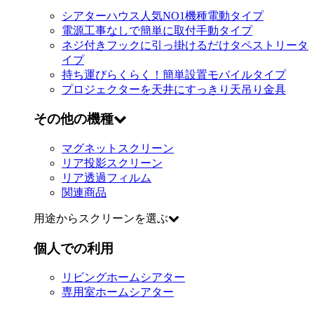
シアターハウス人気NO1機種
電動タイプ
電源工事なしで簡単に取付
手動タイプ
ネジ付きフックに引っ掛けるだけ
タペストリータ
イプ
持ち運びらくらく！簡単設置
モバイルタイプ
プロジェクターを天井にすっきり
天吊り金具
その他の機種
マグネットスクリーン
リア投影スクリーン
リア透過フィルム
関連商品
用途からスクリーンを選ぶ
個人での利用
リビングホームシアター
専用室ホームシアター