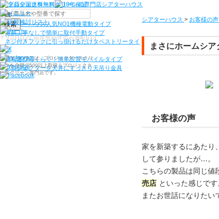
機種から選ぶ
シアターハウス
>
お客様の声
検索
シアターハウス人気NO1機種
電動タイプ
電源工事なしで簡単に取付
手動タイプ
〒910-0122 福井県福井市石盛町613
ネジ付きフックに引っ掛けるだけ
タペストリータイ
まさにホームシア
プ
シアターハウスは、プロジェクタースクリ
持ち運びらくらく！簡単設置
モバイルタイプ
ーンを全部で500以上取扱うプロジェクタ
プロジェクターを天井にすっきり
天吊り金具
ースクリーン専門店です。
お客様の声
家を新築するにあたり
して参りましたが…。
こちらの製品は同じ値
売店
といった感じです
またお世話になりたい