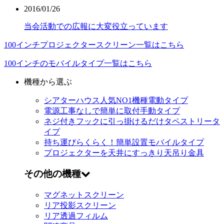
2016/01/26
当会活動での広報に大変役立っています
100インチプロジェクタースクリーン一覧はこちら
100インチのモバイルタイプ一覧はこちら
機種から選ぶ
シアターハウス人気NO1機種
電動タイプ
電源工事なしで簡単に取付
手動タイプ
ネジ付きフックに引っ掛けるだけ
タペストリータ
イプ
持ち運びらくらく！簡単設置
モバイルタイプ
プロジェクターを天井にすっきり
天吊り金具
その他の機種
マグネットスクリーン
リア投影スクリーン
リア透過フィルム