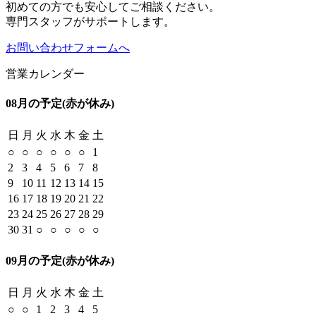
初めての方でも安心してご相談ください。
専門スタッフがサポートします。
お問い合わせフォームへ
営業カレンダー
08月の予定
(赤が休み)
日
月
火
水
木
金
土
○
○
○
○
○
○
1
2
3
4
5
6
7
8
9
10
11
12
13
14
15
16
17
18
19
20
21
22
23
24
25
26
27
28
29
30
31
○
○
○
○
○
09月の予定
(赤が休み)
日
月
火
水
木
金
土
○
○
1
2
3
4
5