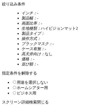
絞り込み条件
インチ：
-
製品幅：
-
画面比率：
-
生地種類：
ハイビジョンマット2
製品タイプ：
操作方式：
ブラックマスク：
-
ケース有無：
-
高天井向け：
なし
価格：
-
並び順：
-
指定条件を解除する
用途を選択しない
ホームシアター用
ビジネス用
スクリーン詳細検索
閉じる