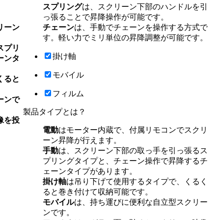
スプリング
は、スクリーン下部のハンドルを引
っ張ることで昇降操作が可能です。
リーン
チェーン
は、手動でチェーンを操作する方式で
す。軽い力でミリ単位の昇降調整が可能です。
スプリ
掛け軸
ーンタ
モバイル
くると
フィルム
ーンで
製品タイプとは？
像を投
電動
はモーター内蔵で、付属リモコンでスクリ
ーン昇降が行えます。
手動
は、スクリーン下部の取っ手を引っ張るス
プリングタイプと、チェーン操作で昇降するチ
ェーンタイプがあります。
掛け軸
は吊り下げて使用するタイプで、くるく
ると巻き付けて収納可能です。
モバイル
は、持ち運びに便利な自立型スクリー
ンです。