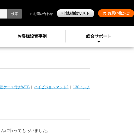
比較検討
リスト
お買い物かご
検索
お問い合わせ
お客様設置事例
総合サポート
動ケース付きWCB
｜
ハイビジョンマット2
｜
130インチ
さんに行ってもらいました。