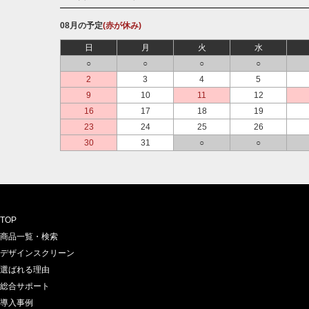
08月の予定
(赤が休み)
日
月
火
水
○
○
○
○
2
3
4
5
9
10
11
12
16
17
18
19
23
24
25
26
30
31
○
○
TOP
商品一覧・検索
デザインスクリーン
選ばれる理由
総合サポート
導入事例