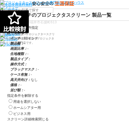
80インチのプロジェクタスクリーン 製品一覧
検索
〒910-0122 福井県福井市石盛町613
スクリーン条件指定
絞り込み条件
シアターハウスは、プロジェクタースクリ
インチ：
80インチ
ーンを全部で500以上取扱うプロジェクタ
ースクリーン専門店です。
製品幅：
-
画面比率：
-
生地種類：
-
製品タイプ：
操作方式：
ブラックマスク：
-
ケース有無：
-
高天井向け：
なし
価格：
-
並び順：
-
指定条件を解除する
用途を選択しない
ホームシアター用
ビジネス用
スクリーン詳細検索
閉じる