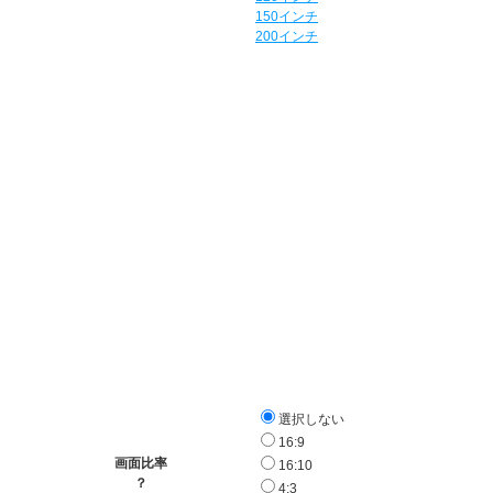
150インチ
200インチ
選択しない
16:9
画面比率
16:10
？
4:3