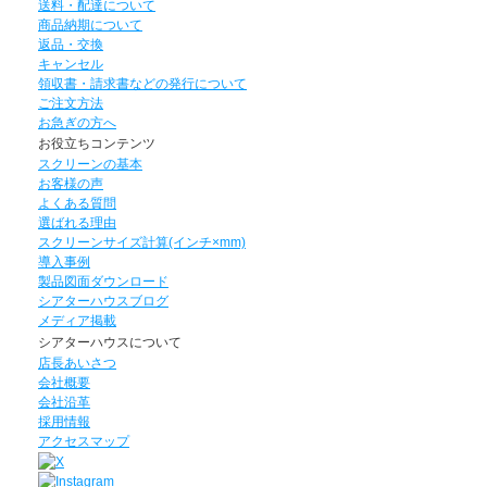
送料・配達について
商品納期について
返品・交換
キャンセル
領収書・請求書などの発行について
ご注文方法
お急ぎの方へ
お役立ちコンテンツ
スクリーンの基本
お客様の声
よくある質問
選ばれる理由
スクリーンサイズ計算(インチ×mm)
導入事例
製品図面ダウンロード
シアターハウスブログ
メディア掲載
シアターハウスについて
店長あいさつ
会社概要
会社沿革
採用情報
アクセスマップ