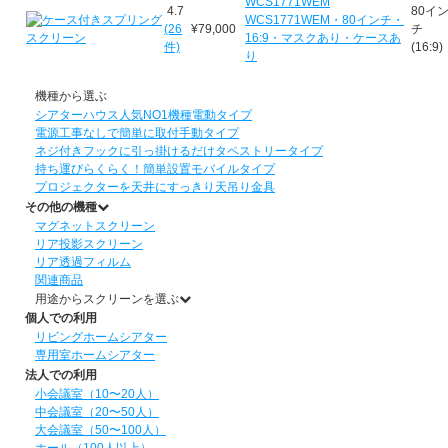
WCS1771WEM
4.7
80イ
WCS1771WEM・80インチ・
(26
¥79,000
チ
16:9・マスクあり・ケースあ
件)
(16:9)
り
機種から選ぶ
シアターハウス人気NO1機種
電動タイプ
電源工事なしで簡単に取付
手動タイプ
ネジ付きフックに引っ掛けるだけ
タペストリータイプ
持ち運びらくらく！簡単設置
モバイルタイプ
プロジェクターを天井にすっきり
天吊り金具
その他の機種
マグネットスクリーン
リア投影スクリーン
リア透過フィルム
関連商品
用途からスクリーンを選ぶ
個人での利用
リビングホームシアター
専用室ホームシアター
法人での利用
小会議室（10〜20人）
中会議室（20〜50人）
大会議室（50〜100人）
ホール（100人以上）