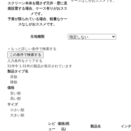
ケースなしがおススメです。
スクリーン本体を隠さず天井・壁に直
接設置する場合、ケース有りがおスス
メです。
予算が限られている場合、軽量なケー
スなしがおススメです。
生地種類
＋もっと詳しい条件で検索する
入力条件を
クリアする
31
件中
1-31
件の製品が表示されています
製品タイプ名
昇順
降順
価格
安い順
高い順
サイズ
小さい順
大きい順
レビ
価格(税
製品名
イン
ュー
込)