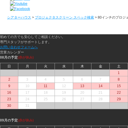
シアターハウス
>
プロジェクタスクリーン スペック検索
> 80インチのプロ
初めての方でも安心してご相談ください。
専門スタッフがサポートします。
お問い合わせフォームへ
営業カレンダー
08月の予定
(赤が休み)
日
月
火
水
木
金
土
○
○
○
○
○
○
1
2
3
4
5
6
7
8
9
10
11
12
13
14
15
16
17
18
19
20
21
22
23
24
25
26
27
28
29
30
31
○
○
○
○
○
09月の予定
(赤が休み)