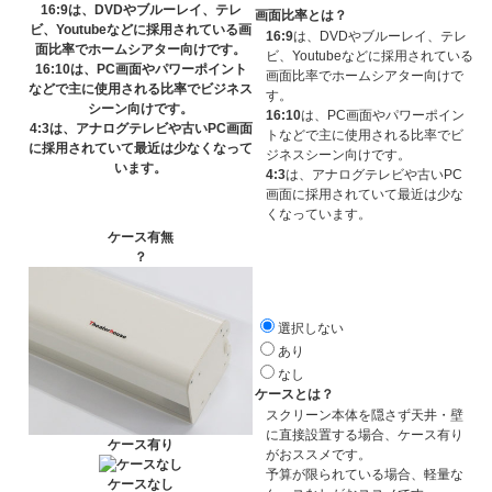
16:9
は、DVDやブルーレイ、テレ
画面比率とは？
ビ、Youtubeなどに採用されている画
16:9
は、DVDやブルーレイ、テレ
面比率でホームシアター向けです。
ビ、Youtubeなどに採用されている
16:10
は、PC画面やパワーポイント
画面比率でホームシアター向けで
などで主に使用される比率でビジネス
す。
シーン向けです。
16:10
は、PC画面やパワーポイン
4:3
は、アナログテレビや古いPC画面
トなどで主に使用される比率でビ
に採用されていて最近は少なくなって
ジネスシーン向けです。
います。
4:3
は、アナログテレビや古いPC
画面に採用されていて最近は少な
くなっています。
ケース有無
？
選択しない
あり
なし
ケースとは？
スクリーン本体を隠さず天井・壁
に直接設置する場合、ケース有り
ケース有り
がおススメです。
予算が限られている場合、軽量な
ケースなし