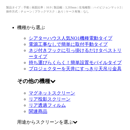
製品タイプ：手動 | 画面比率：16:9 | 製品幅：3,203mm | 生地種類：ハイビジョンマット2 |
操作方式：チェーン | ブラックマスク：あり | ケース有無：なし
機種から選ぶ
シアターハウス人気NO1機種
電動タイプ
電源工事なしで簡単に取付
手動タイプ
ネジ付きフックに引っ掛けるだけ
タペストリ
ータイプ
持ち運びらくらく！簡単設置
モバイルタイプ
プロジェクターを天井にすっきり
天吊り金具
その他の機種
マグネットスクリーン
リア投影スクリーン
リア透過フィルム
関連商品
用途からスクリーンを選ぶ