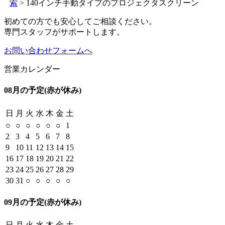
索
> 140インチ手動タイプのプロジェクタスクリーン
初めての方でも安心してご相談ください。
専門スタッフがサポートします。
お問い合わせフォームへ
営業カレンダー
08月の予定
(赤が休み)
日
月
火
水
木
金
土
○
○
○
○
○
○
1
2
3
4
5
6
7
8
9
10
11
12
13
14
15
16
17
18
19
20
21
22
23
24
25
26
27
28
29
30
31
○
○
○
○
○
09月の予定
(赤が休み)
日
月
火
水
木
金
土