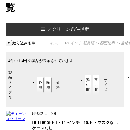
覧
スクリーン条件指定
絞り込み条件
インチ：
140インチ
製品幅：
-
画面比率：
-
生地
品タイプ：
手動タイプ
操作方式：
チェーン
ブ
ク：
-
ケース有無：
-
高天井向け：
なし
価格：
-
ンチサイズの昇順
4
件中
1-4
件の製品が表示されています
製
品
安
高
サ
タ
昇
降
価
い
い
イ
イ
順
順
格
順
順
ズ
プ
名
手動
(チェーン)
BCH3015FEH・140インチ・16:10・マスクなし・
ケースなし